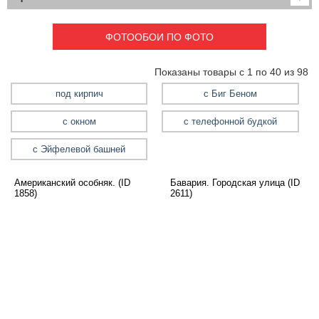
Детские
3D фотообои
Карты
Перспектива
ФОТООБОИ ПО ФОТО
Макро фото
Города
Текстуры и узоры
Абстракция
Показаны товары с 1 по 40 из 98
Этнические
Живопись
Природа
Моря и пляжи
под кирпич
с Биг Беном
Цветы и растения
Животный мир
с окном
с телефонной будкой
Спорт
Небо и космос
Архитектура
с Эйфелевой башней
под кирпич
Американский особняк. (ID
Бавария. Городская улица (ID
с Биг Беном
1858)
2611)
с окном
с телефонной будкой
с улочками
Еда и напитки
с Эйфелевой башней
Транспорт
Камин
Фэнтези
Граффити
Дорога
Панорамы