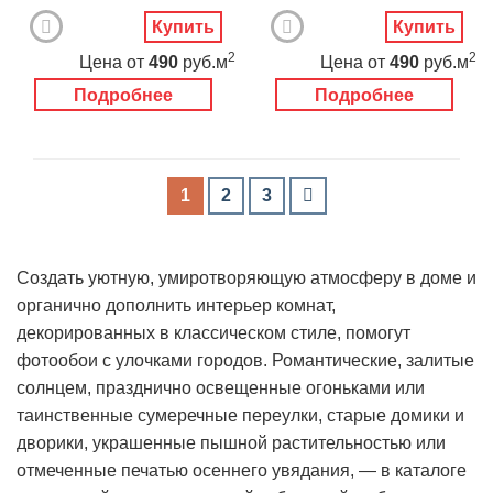
Купить
Купить
2
2
Цена
от
490
руб.м
Цена
от
490
руб.м
Подробнее
Подробнее
1
2
3
Создать уютную, умиротворяющую атмосферу в доме и
органично дополнить интерьер комнат,
декорированных в классическом стиле, помогут
фотообои с улочками городов. Романтические, залитые
солнцем, празднично освещенные огоньками или
таинственные сумеречные переулки, старые домики и
дворики, украшенные пышной растительностью или
отмеченные печатью осеннего увядания, — в каталоге