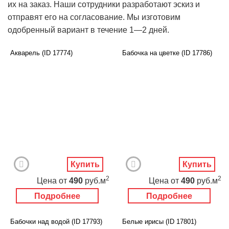
их на заказ. Наши сотрудники разработают эскиз и
с орхидеями
отправят его на согласование. Мы изготовим
с пальмами
одобренный вариант в течение 1―2 дней.
с пионами
с подсолнухами
Акварель (ID 17774)
Бабочка на цветке (ID 17786)
с розами
с розовыми цветами
с ромашками
с сакурой
с сиренью
с тюльпанами
Животный мир
с яблоней
Спорт
Небо и космос
Купить
Купить
Еда и напитки
Архитектура
2
2
Цена
от
490
руб.м
Цена
от
490
руб.м
Транспорт
Камин
Подробнее
Подробнее
Фэнтези
Граффити
Дорога
Панорамы
Бабочки над водой (ID 17793)
Белые ирисы (ID 17801)
Ангелы
Нежность