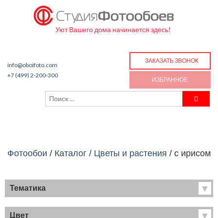
Уют Вашего дома начинается здесь!
ЗАКАЗАТЬ ЗВОНОК
info@oboifoto.com
+7 (499) 2-200-300
ИЗБРАННОЕ
Фотообои
/
Каталог
/
Цветы и растения
/
с ирисом
Тематика
Хиты продаж
Фрески
Цвет