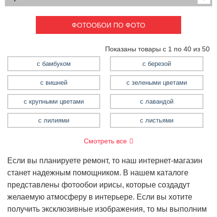
Детские
3D фотообои
Карты
Перспектива
ФОТООБОИ ПО ФОТО
Макро фото
Города
Текстуры и узоры
Абстракция
Показаны товары с 1 по 40 из 50
Этнические
Живопись
Природа
Моря и пляжи
с бамбуком
с березой
Цветы и растения
с вишней
с зелеными цветами
с бамбуком
с березой
с крупными цветами
с лавандой
с вишней
с лилиями
с листьями
с зелеными цветами
с ирисом
Смотреть все
с крупными цветами
Если вы планируете ремонт, то наш интернет-магазин
с лавандой
станет надежным помощником. В нашем каталоге
с лилиями
представлены фотообои ирисы, которые создадут
с листьями
желаемую атмосферу в интерьере. Если вы хотите
с маками
получить эксклюзивные изображения, то мы выполним
с одуванчиками