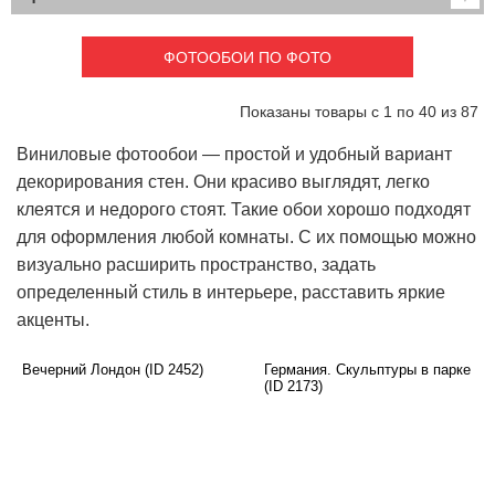
Детские
3D фотообои
Карты
Перспектива
ФОТООБОИ ПО ФОТО
Макро фото
Города
Текстуры и узоры
Абстракция
Показаны товары с 1 по 40 из 87
Этнические
Живопись
Природа
Моря и пляжи
Виниловые фотообои — простой и удобный вариант
Цветы и растения
Животный мир
декорирования стен. Они красиво выглядят, легко
Спорт
Небо и космос
клеятся и недорого стоят. Такие обои хорошо подходят
Еда и напитки
Архитектура
для оформления любой комнаты. С их помощью можно
Транспорт
Камин
визуально расширить пространство, задать
Фэнтези
Граффити
определенный стиль в интерьере, расставить яркие
Дорога
Панорамы
акценты.
Ангелы
Нежность
Новый год
Вечерний Лондон (ID 2452)
Германия. Скульптуры в парке
(ID 2173)