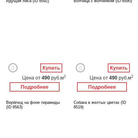
Идущая лиса (ID 8592)
Волчица с волченком (ID 8590)
Купить
Купить
2
2
Цена
от
490
руб.м
Цена
от
490
руб.м
Подробнее
Подробнее
Верблюд на фоне пирамиды
Собака в желтых цветах (ID
(ID 8563)
8519)