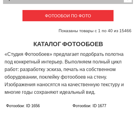
Детские
3D фотообои
Карты
Перспектива
ФОТООБОИ ПО ФОТО
Макро фото
Города
Текстуры и узоры
Абстракция
Показаны товары с 1 по 40 из 15466
Этнические
Живопись
Природа
Моря и пляжи
КАТАЛОГ ФОТООБОЕВ
Цветы и растения
Животный мир
«Студия Фотообоев» предлагает подобрать полотна
Спорт
Небо и космос
под конкретный интерьер. Выполняем полный цикл
Еда и напитки
Архитектура
работ: разработку эскиза, печать на собственном
Транспорт
Камин
оборудовании, поклейку фотообоев на стену.
Фэнтези
Граффити
Изображения наносятся на качественную текстуру и
Дорога
Панорамы
многие годы сохраняют идеальный вид.
Ангелы
Нежность
Новый год
Фотообои: ID 1656
Фотообои: ID 1677