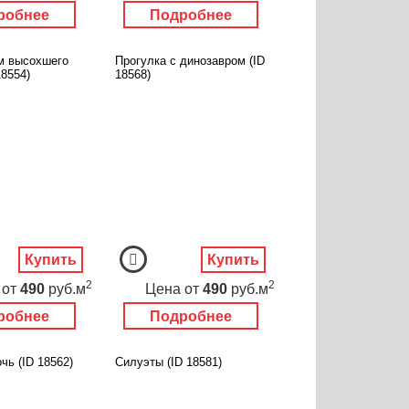
робнее
Подробнее
м высохшего
Прогулка с динозавром (ID
18554)
18568)
Купить
Купить
2
2
от
490
руб.м
Цена
от
490
руб.м
робнее
Подробнее
чь (ID 18562)
Силуэты (ID 18581)