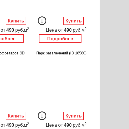
Купить
Купить
2
2
от
490
руб.м
Цена
от
490
руб.м
робнее
Подробнее
офозавров (ID
Парк развлечений (ID 18580)
Купить
Купить
2
2
от
490
руб.м
Цена
от
490
руб.м