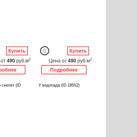
Купить
Купить
2
2
от
490
руб.м
Цена
от
490
руб.м
робнее
Подробнее
 скелет (ID
У водопада (ID 18552)