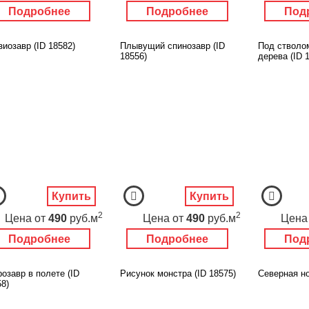
Подробнее
Подробнее
Под
иозавр (ID 18582)
Плывущий спинозавр (ID
Под стволо
18556)
дерева (ID 
Купить
Купить
2
2
Цена
от
490
руб.м
Цена
от
490
руб.м
Цена
Подробнее
Подробнее
Под
озавр в полете (ID
Рисунок монстра (ID 18575)
Северная но
8)