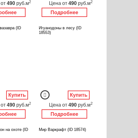
2
2
от
490
руб.м
Цена
от
490
руб.м
робнее
Подробнее
вазавра (ID
Игуанодоны в лесу (ID
18553)
Купить
Купить
2
2
от
490
руб.м
Цена
от
490
руб.м
робнее
Подробнее
н на охоте (ID
Мир Варкрафт (ID 18574)