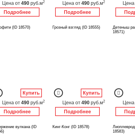
2
2
Цена
от
490
руб.м
Цена
от
490
руб.м
Цена
Подробнее
Подробнее
Под
ффити (ID 18570)
Грозный взгляд (ID 18555)
Детеныш ра
18571)
Купить
Купить
2
2
Цена
от
490
руб.м
Цена
от
490
руб.м
Цена
Подробнее
Подробнее
Под
ержение вулкана (ID
Кинг-Конг (ID 18578)
Лиоплевродо
6)
18583)