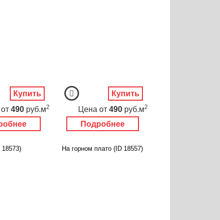
Купить
Купить
2
2
от
490
руб.м
Цена
от
490
руб.м
робнее
Подробнее
 18573)
На горном плато (ID 18557)