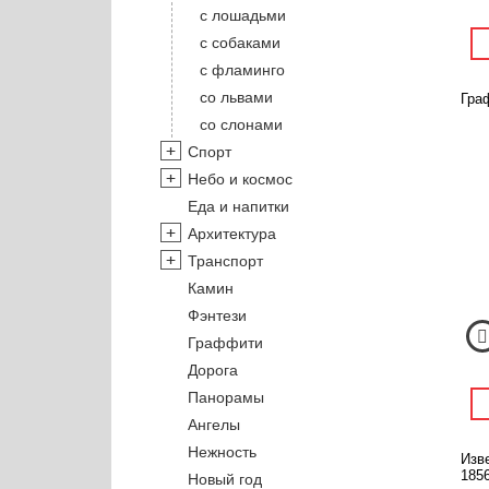
с лошадьми
с собаками
с фламинго
со львами
Гра
со слонами
Спорт
Небо и космос
Еда и напитки
Архитектура
Транспорт
Камин
Фэнтези
Граффити
Дорога
Панорамы
Ангелы
Нежность
Изв
1856
Новый год