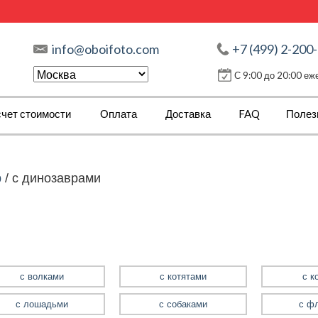
info@oboifoto.com
+7 (499) 2-200
С 9:00 до 20:00 е
чет стоимости
Оплата
Доставка
FAQ
Полез
р
/
с динозаврами
с волками
с котятами
с к
с лошадьми
с собаками
с ф