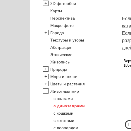
3D фотообои
Карты
Перспектива
Есл
Макро фото
кат
Города
Есл
Текстуры и узоры
раз
Абстракция
дне
Этнические
Вер
Живопись
1857
Природа
Моря и пляжи
Цветы и растения
Животный мир
с волками
с динозаврами
с кошками
с котятами
с леопардом