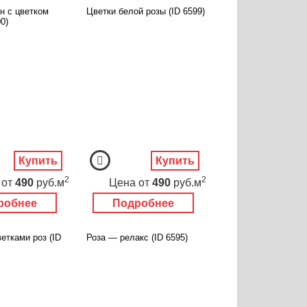
н с цветком
Цветки белой розы (ID 6599)
0)
Купить
Купить
2
2
от
490
руб.м
Цена
от
490
руб.м
робнее
Подробнее
етками роз (ID
Роза — релакс (ID 6595)