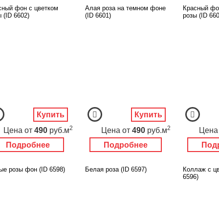
сный фон с цветком
Алая роза на темном фоне
Красный фо
 (ID 6602)
(ID 6601)
розы (ID 660
Купить
Купить
2
2
Цена
от
490
руб.м
Цена
от
490
руб.м
Цена
Подробнее
Подробнее
Под
ые розы фон (ID 6598)
Белая роза (ID 6597)
Коллаж с цв
6596)