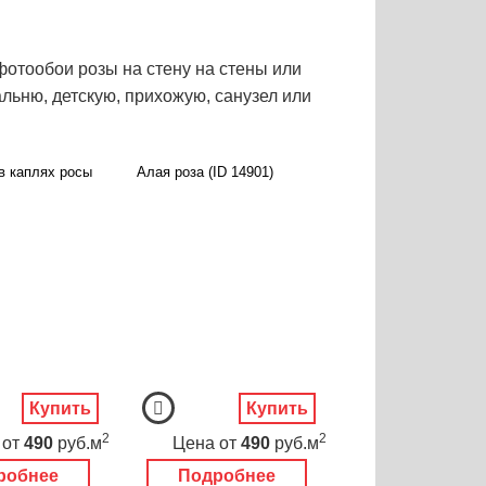
фотообои розы на стену на стены или
льню, детскую, прихожую, санузел или
в каплях росы
Алая роза (ID 14901)
Купить
Купить
2
2
от
490
руб.м
Цена
от
490
руб.м
робнее
Подробнее