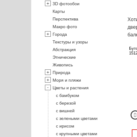
3D фотообои
Карты
Перспектива
Хот
Макро фото
две
Города
бал
Текстуры и узоры
Буто
Абстракция
1512
Этнические
Живопись
Природа
Моря и пляжи
Цветы и растения
с бамбуком
с березой
с вишней
с зелеными цветами
с ирисом
с крупными цветами