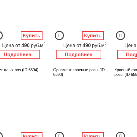
Купить
Купить
2
2
Цена
от
490
руб.м
Цена
от
490
руб.м
Цена
Подробнее
Подробнее
Под
т алых роз (ID 6594)
Орнамент красные розы (ID
Красный фо
6593)
розы (ID 659
Купить
Купить