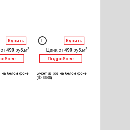
Купить
Купить
2
2
от
490
руб.м
Цена
от
490
руб.м
робнее
Подробнее
з на белом фоне
Букет из роз на белом фоне
(ID 6686)