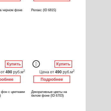
на черном фоне
Релакс (ID 6815)
Купить
Купить
2
2
от
490
руб.м
Цена
от
490
руб.м
робнее
Подробнее
 фон с цветками
Декоративные цветы на
)
белом фоне (ID 6703)