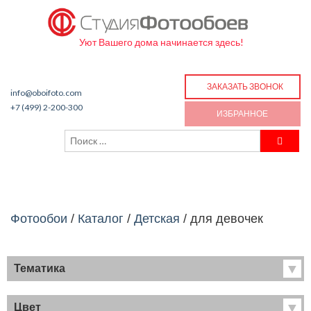
Уют Вашего дома начинается здесь!
ЗАКАЗАТЬ ЗВОНОК
info@oboifoto.com
+7 (499) 2-200-300
ИЗБРАННОЕ
Фотообои
/
Каталог
/
Детская
/
для девочек
Тематика
Хиты продаж
Фрески
Цвет