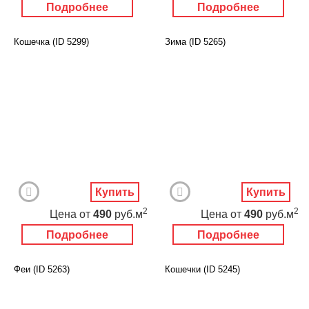
для мальчиков
Подробнее
Подробнее
3D фотообои
с замком
Карты
Перспектива
Кошечка (ID 5299)
Зима (ID 5265)
Макро фото
Города
Текстуры и узоры
Абстракция
Этнические
Живопись
Природа
Моря и пляжи
Цветы и растения
Животный мир
Спорт
Небо и космос
Еда и напитки
Архитектура
Транспорт
Камин
Купить
Купить
Фэнтези
Граффити
Дорога
Панорамы
2
2
Цена
от
490
руб.м
Цена
от
490
руб.м
Ангелы
Нежность
Подробнее
Подробнее
Новый год
Феи (ID 5263)
Кошечки (ID 5245)