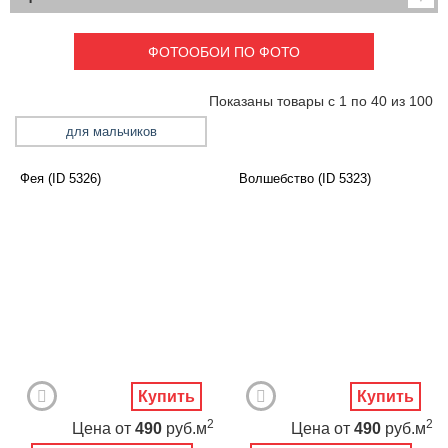
Детские
Marvel
ФОТООБОИ ПО ФОТО
из комиксов
Маша и Медведь
Показаны товары с 1 по 40 из 100
с аниме
для мальчиков
с картой мира
с персонажами из диснея
Фея (ID 5326)
Волшебство (ID 5323)
с медведями
с принцессой
с супергероями
с тачками
с феями
с человеком пауком
самоклеющиеся
холодное сердце
Купить
Купить
черепашки ниндзя
2
2
для девочек
Цена
от
490
руб.м
Цена
от
490
руб.м