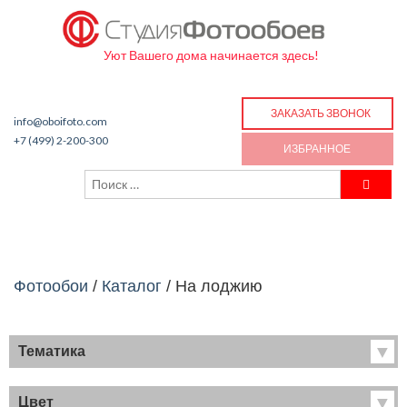
Уют Вашего дома начинается здесь!
ЗАКАЗАТЬ ЗВОНОК
info@oboifoto.com
+7 (499) 2-200-300
ИЗБРАННОЕ
Фотообои
/
Каталог
/
На лоджию
Тематика
Хиты продаж
Фрески
Цвет