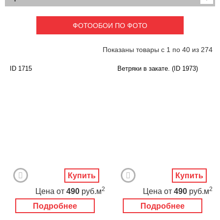
Детские
3D фотообои
Карты
Перспектива
ФОТООБОИ ПО ФОТО
Макро фото
Города
Текстуры и узоры
Абстракция
Показаны товары с 1 по 40 из 274
Этнические
Живопись
Природа
Моря и пляжи
ID 1715
Ветряки в закате. (ID 1973)
Цветы и растения
Животный мир
Спорт
Небо и космос
Еда и напитки
Архитектура
Транспорт
Камин
Фэнтези
Граффити
Дорога
Панорамы
Ангелы
Нежность
Новый год
Купить
Купить
2
2
Цена
от
490
руб.м
Цена
от
490
руб.м
Подробнее
Подробнее