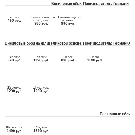
Виниловые обои. Производитель: Германия
Гладкие
Самоклеящиеся
Самоклеящиеся
490
глянцевые
матовые
руб.
890
890
руб.
руб.
Виниловые обои на флизелиновой основе. Производитель: Германия
Гладкие
Гладкие
Песок
Песок
890
1190
890
1190
руб.
руб.
руб.
руб.
Живопись
Штукатурка
1290
1290
руб.
руб.
Бесшовные обои
Штукатурка
Гладкие
1490
1390
руб.
руб.