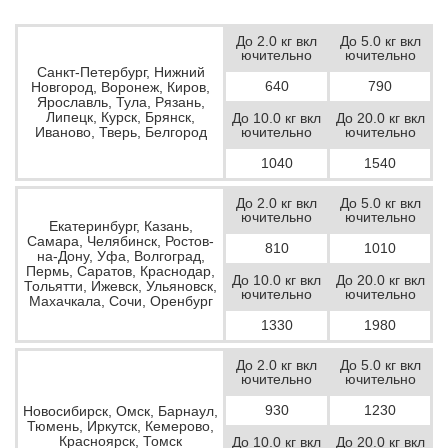
До 2.0 кг вкл
До 5.0 кг вкл
ючительно
ючительно
Санкт-Петербург, Нижний
640
790
Новгород, Воронеж, Киров,
Ярославль, Тула, Рязань,
Липецк, Курск, Брянск,
До 10.0 кг вкл
До 20.0 кг вкл
Иваново, Тверь, Белгород
ючительно
ючительно
1040
1540
До 2.0 кг вкл
До 5.0 кг вкл
ючительно
ючительно
Екатеринбург, Казань,
Самара, Челябинск, Ростов-
810
1010
на-Дону, Уфа, Волгоград,
Пермь, Саратов, Краснодар,
До 10.0 кг вкл
До 20.0 кг вкл
Тольятти, Ижевск, Ульяновск,
ючительно
ючительно
Махачкала, Сочи, Оренбург
1330
1980
До 2.0 кг вкл
До 5.0 кг вкл
ючительно
ючительно
930
1230
Новосибирск, Омск, Барнаул,
Тюмень, Иркутск, Кемерово,
Красноярск, Томск
До 10.0 кг вкл
До 20.0 кг вкл