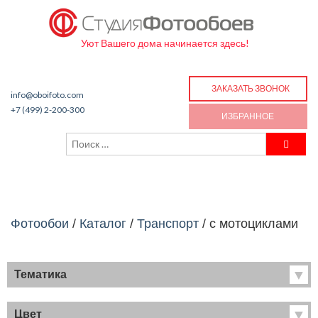
Уют Вашего дома начинается здесь!
ЗАКАЗАТЬ ЗВОНОК
info@oboifoto.com
+7 (499) 2-200-300
ИЗБРАННОЕ
Фотообои
/
Каталог
/
Транспорт
/
с мотоциклами
Тематика
Хиты продаж
Фрески
Цвет