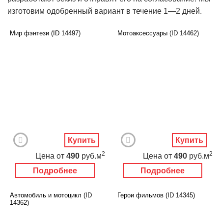
Дорога
Панорамы
изготовим одобренный вариант в течение 1―2 дней.
Ангелы
Нежность
Новый год
Мир фэнтези (ID 14497)
Мотоаксессуары (ID 14462)
Купить
Купить
2
2
Цена
от
490
руб.м
Цена
от
490
руб.м
Подробнее
Подробнее
Автомобиль и мотоцикл (ID
Герои фильмов (ID 14345)
14362)