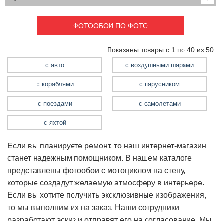
Детские
3D фотообои
Карты
Перспектива
ФОТООБОИ ПО ФОТО
Макро фото
Города
Текстуры и узоры
Абстракция
Показаны товары с 1 по 40 из 50
Этнические
Живопись
Природа
Моря и пляжи
с авто
с воздушными шарами
Цветы и растения
Животный мир
с кораблями
с парусником
Спорт
Небо и космос
Еда и напитки
Архитектура
с поездами
с самолетами
Транспорт
с яхтой
с кораблями
с мотоциклами
Если вы планируете ремонт, то наш интернет-магазин
с парусником
станет надежным помощником. В нашем каталоге
с поездами
представлены фотообои с мотоциклом на стену,
с самолетами
которые создадут желаемую атмосферу в интерьере.
с яхтой
Если вы хотите получить эксклюзивные изображения,
Камин
с воздушными шарами
то мы выполним их на заказ. Наши сотрудники
Фэнтези
Граффити
разработают эскиз и отправят его на согласование. Мы