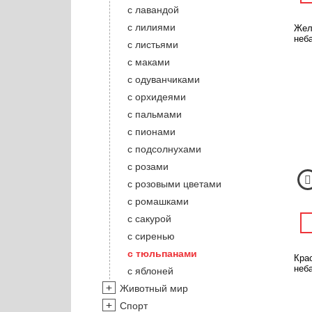
с лавандой
с лилиями
Жел
неба
с листьями
с маками
с одуванчиками
с орхидеями
с пальмами
с пионами
с подсолнухами
с розами
с розовыми цветами
с ромашками
с сакурой
с сиренью
с тюльпанами
Кра
неба
с яблоней
Животный мир
Спорт