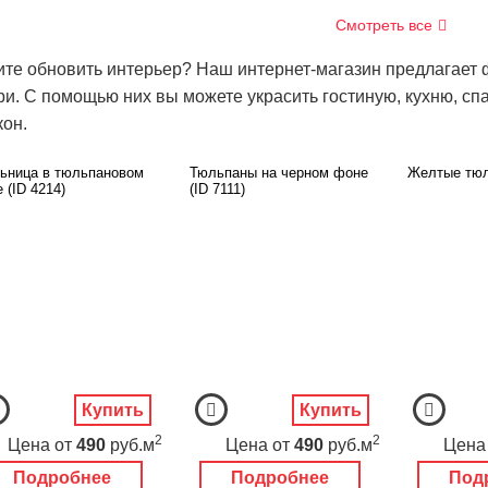
Смотреть все
ите обновить интерьер? Наш интернет-магазин предлагает 
ри. С помощью них вы можете украсить гостиную, кухню, спа
кон.
ьница в тюльпановом
Тюльпаны на черном фоне
Желтые тюл
 (ID 4214)
(ID 7111)
Купить
Купить
2
2
Цена
от
490
руб.м
Цена
от
490
руб.м
Цена
Подробнее
Подробнее
Под