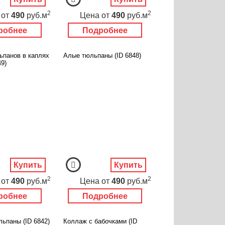
2
2
от
490
руб.м
Цена
от
490
руб.м
робнее
Подробнее
ьпанов в каплях
Алые тюльпаны (ID 6848)
49)
Купить
Купить
2
2
от
490
руб.м
Цена
от
490
руб.м
робнее
Подробнее
ьпаны (ID 6842)
Коллаж с бабочками (ID