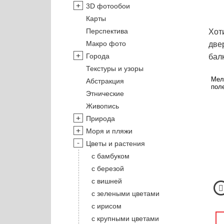
3D фотообои
Карты
Перспектива
Хот
Макро фото
две
Города
бал
Текстуры и узоры
Мел
Абстракция
поле
Этнические
Живопись
Природа
Моря и пляжи
Цветы и растения
с бамбуком
с березой
с вишней
с зелеными цветами
с ирисом
с крупными цветами