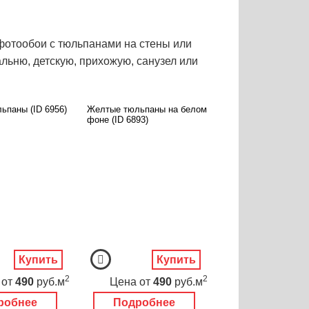
фотообои с тюльпанами на стены или
льню, детскую, прихожую, санузел или
ьпаны (ID 6956)
Желтые тюльпаны на белом
фоне (ID 6893)
Купить
Купить
2
2
от
490
руб.м
Цена
от
490
руб.м
робнее
Подробнее