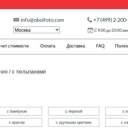
info@oboifoto.com
+7 (499) 2-200
С 9:00 до 20:00 е
чет стоимости
Оплата
Доставка
FAQ
Полез
ния
/
с тюльпанами
с бамбуком
с березой
с 
с ирисом
с крупными цветами
с л