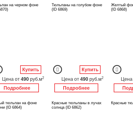
ьпан на черном фоне
Тюльпаны на голубом фоне
Желтый фон
6870)
(ID 6869)
(ID 6868)
Купить
Купить
2
2
Цена
от
490
руб.м
Цена
от
490
руб.м
Цена
Подробнее
Подробнее
Под
ый тюльпан на фоне
Красные тюльпаны в лучах
Красные тюл
ни (ID 6864)
солнца (ID 6862)