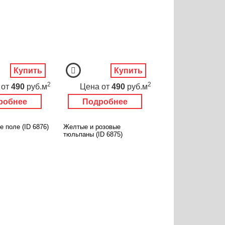
Купить
Купить
2
2
от
490
руб.м
Цена
от
490
руб.м
робнее
Подробнее
 поле (ID 6876)
Желтые и розовые
тюльпаны (ID 6875)