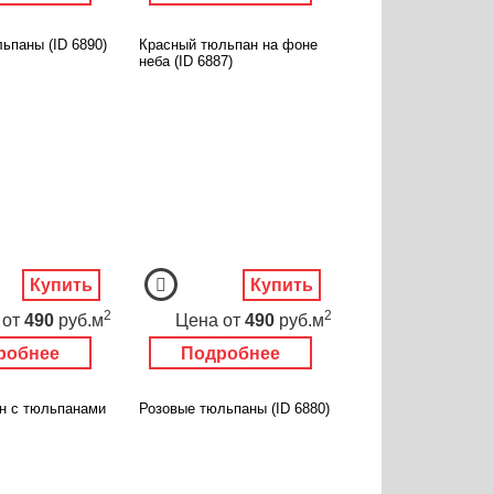
ьпаны (ID 6890)
Красный тюльпан на фоне
неба (ID 6887)
Купить
Купить
2
2
от
490
руб.м
Цена
от
490
руб.м
робнее
Подробнее
н с тюльпанами
Розовые тюльпаны (ID 6880)