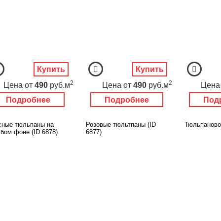
Купить
Купить
2
2
Цена
от
490
руб.м
Цена
от
490
руб.м
Цена
Подробнее
Подробнее
Под
сные тюльпаны на
Розовые тюльтпаны (ID
Тюльпановое
бом фоне (ID 6878)
6877)