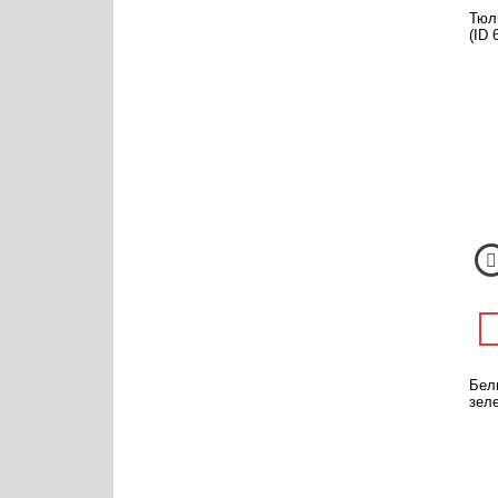
Тюл
(ID 
Бел
зеле