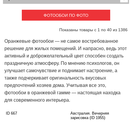
Детские
3D фотообои
Карты
Перспектива
ФОТООБОИ ПО ФОТО
Макро фото
Города
Текстуры и узоры
Абстракция
Показаны товары с 1 по 40 из 1386
Этнические
Живопись
Природа
Моря и пляжи
Оранжевые фотообои — не самое востребованное
Цветы и растения
Животный мир
решение для жилых помещений. И напрасно, ведь этот
Спорт
Небо и космос
активный и доброжелательный цвет способен создать
Еда и напитки
Архитектура
праздничную атмосферу. По мнению психологов, он
Транспорт
Камин
улучшает самочувствие и поднимает настроение, а
Фэнтези
Граффити
также подчеркивает оригинальность вкусовых
Дорога
Панорамы
предпочтений хозяев дома. Учитывая все это,
Ангелы
Нежность
фотообои в оранжевой гамме — настоящая находка
Новый год
для современного интерьера.
ID 667
Австралия. Вечерняя
зарисовка (ID 1955)