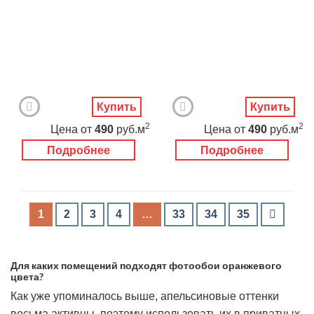
Купить
Купить
2
2
Цена
от
490
руб.м
Цена
от
490
руб.м
Подробнее
Подробнее
1
2
3
4
…
33
34
35
Для каких помещений подходят фотообои оранжевого
цвета?
Как уже упоминалось выше, апельсиновые оттенки
весьма активны, поэтому использовать их в приватных