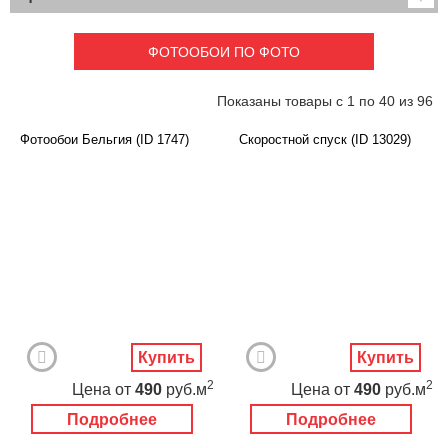
Детские
3D фотообои
Карты
Перспектива
ФОТООБОИ ПО ФОТО
Макро фото
Города
Текстуры и узоры
Абстракция
Показаны товары с 1 по 40 из 96
Этнические
Живопись
Природа
Моря и пляжи
Фотообои Бельгия (ID 1747)
Скоростной спуск (ID 13029)
Цветы и растения
Животный мир
Спорт
Небо и космос
Еда и напитки
Архитектура
Транспорт
Камин
Фэнтези
Граффити
Дорога
Панорамы
Ангелы
Нежность
Новый год
Купить
Купить
2
2
Цена
от
490
руб.м
Цена
от
490
руб.м
Подробнее
Подробнее