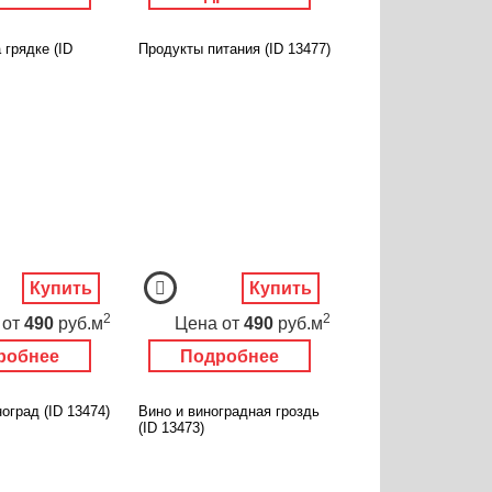
 грядке (ID
Продукты питания (ID 13477)
Купить
Купить
2
2
от
490
руб.м
Цена
от
490
руб.м
робнее
Подробнее
оград (ID 13474)
Вино и виноградная гроздь
(ID 13473)