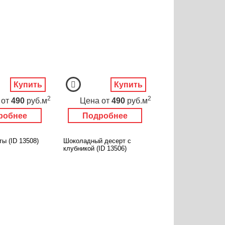
Купить
Купить
2
2
от
490
руб.м
Цена
от
490
руб.м
робнее
Подробнее
ы (ID 13508)
Шоколадный десерт с
клубникой (ID 13506)