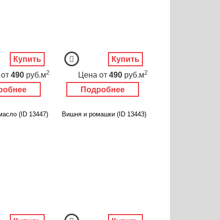
Купить
Купить
2
2
от
490
руб.м
Цена
от
490
руб.м
робнее
Подробнее
асло (ID 13447)
Вишня и ромашки (ID 13443)