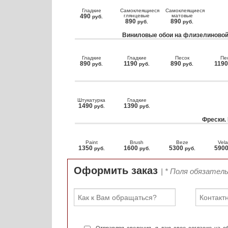
Гладкие
Самоклеящиеся
Самоклеящиеся
490
глянцевые
матовые
руб.
890
890
руб.
руб.
Виниловые обои на флизелиновой
Гладкие
Гладкие
Песок
Пе
890
1190
890
119
руб.
руб.
руб.
Штукатурка
Гладкие
1490
1390
руб.
руб.
Фрески.
Paint
Brush
Beze
Vela
1350
1600
5300
590
руб.
руб.
руб.
Оформить заказ
| * Поля обязател