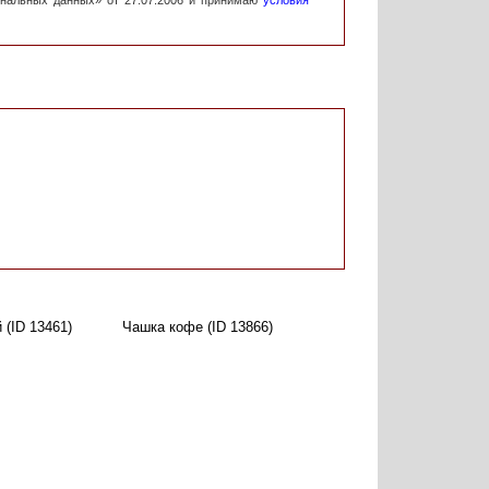
ональных данных» от 27.07.2006 и принимаю
условия
 (ID 13461)
Чашка кофе (ID 13866)