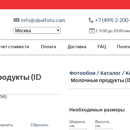
info@oboifoto.com
+7 (499) 2-200
С 9:00 до 20:00 е
чет стоимости
Оплата
Доставка
FAQ
Полез
Фотообои
/
Каталог
/
К
одукты (ID
Молочные продукты (ID
Необходимые размеры
Ширина,
Высота,
Сбросить
ркалить
см.
см.