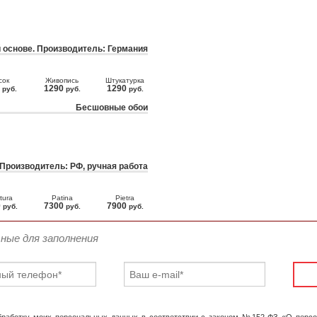
 основе. Производитель: Германия
сок
Живопись
Штукатурка
0
1290
1290
руб.
руб.
руб.
Бесшовные обои
 Производитель: РФ, ручная работа
tura
Patina
Pietra
0
7300
7900
руб.
руб.
руб.
ьные для заполнения