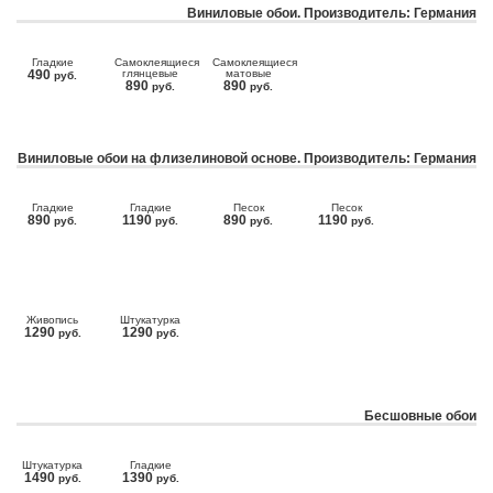
Виниловые обои. Производитель: Германия
Гладкие
Самоклеящиеся
Самоклеящиеся
490
глянцевые
матовые
руб.
890
890
руб.
руб.
Виниловые обои на флизелиновой основе. Производитель: Германия
Гладкие
Гладкие
Песок
Песок
890
1190
890
1190
руб.
руб.
руб.
руб.
Живопись
Штукатурка
1290
1290
руб.
руб.
Бесшовные обои
Штукатурка
Гладкие
1490
1390
руб.
руб.