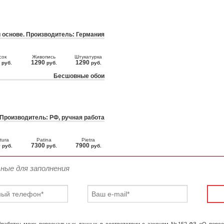
 основе. Производитель: Германия
сок
Живопись
Штукатурка
0
1290
1290
руб.
руб.
руб.
Бесшовные обои
 Производитель: РФ, ручная работа
tura
Patina
Pietra
0
7300
7900
руб.
руб.
руб.
ьные для заполнения