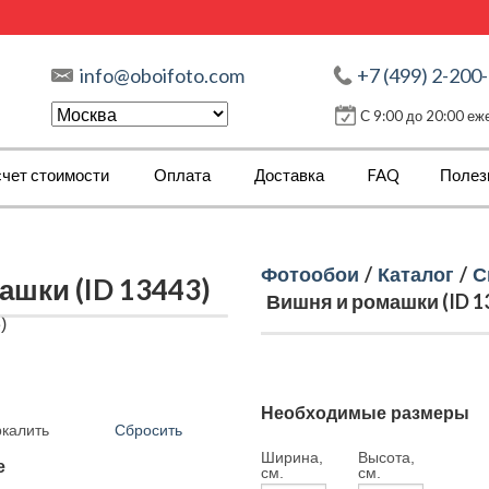
info@oboifoto.com
+7 (499) 2-200
С 9:00 до 20:00 е
чет стоимости
Оплата
Доставка
FAQ
Полез
Фотообои
/
Каталог
/
С
шки (ID 13443)
Вишня и ромашки (ID 1
Необходимые размеры
Сбросить
ркалить
Ширина,
Высота,
е
см.
см.