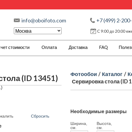
info@oboifoto.com
+7 (499) 2-200
С 9:00 до 20:00 е
чет стоимости
Оплата
Доставка
FAQ
Полез
Фотообои
/
Каталог
/
К
тола (ID 13451)
Сервировка стола (ID 1
Необходимые размеры
Сбросить
ркалить
Ширина,
Высота,
е
см.
см.