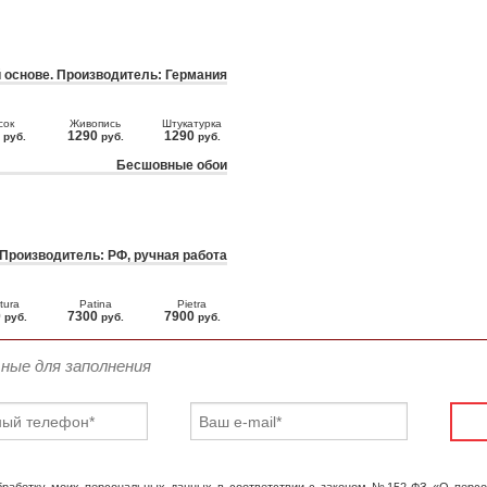
 основе. Производитель: Германия
сок
Живопись
Штукатурка
0
1290
1290
руб.
руб.
руб.
Бесшовные обои
 Производитель: РФ, ручная работа
tura
Patina
Pietra
0
7300
7900
руб.
руб.
руб.
ьные для заполнения