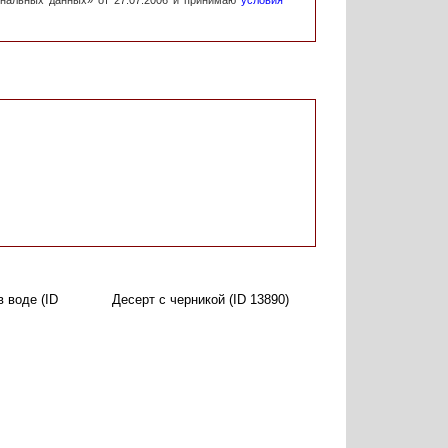
ональных данных» от 27.07.2006 и принимаю
условия
в воде (ID
Десерт с черникой (ID 13890)