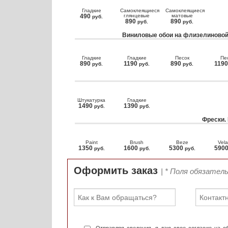
Гладкие
Самоклеящиеся
Самоклеящиеся
490
глянцевые
матовые
руб.
890
890
руб.
руб.
Виниловые обои на флизелиновой
Гладкие
Гладкие
Песок
Пе
890
1190
890
119
руб.
руб.
руб.
Штукатурка
Гладкие
1490
1390
руб.
руб.
Фрески.
Paint
Brush
Beze
Vela
1350
1600
5300
590
руб.
руб.
руб.
Оформить заказ
| * Поля обязател