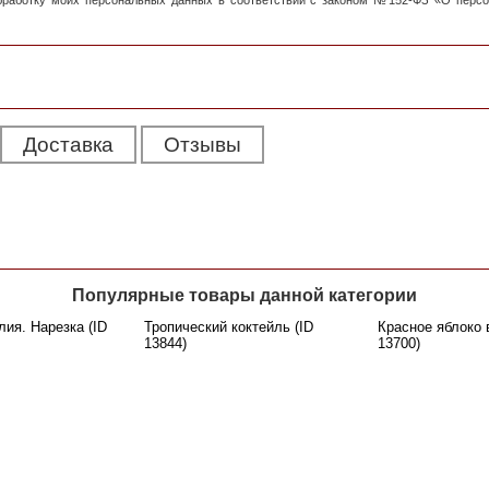
обработку моих персональных данных в соответствии с законом №152-ФЗ «О перс
Доставка
Отзывы
Популярные товары данной категории
ия. Нарезка (ID
Тропический коктейль (ID
Красное яблоко 
13844)
13700)