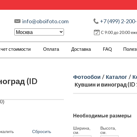
info@oboifoto.com
+7 (499) 2-200
С 9:00 до 20:00 е
чет стоимости
Оплата
Доставка
FAQ
Полез
Фотообои
/
Каталог
/
К
оград (ID
Кувшин и виноград (ID 
Необходимые размеры
Ширина,
Высота,
Сбросить
ркалить
см.
см.