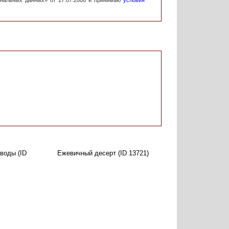
ональных данных» от 27.07.2006 и принимаю
условия
 воды (ID
Ежевичный десерт (ID 13721)