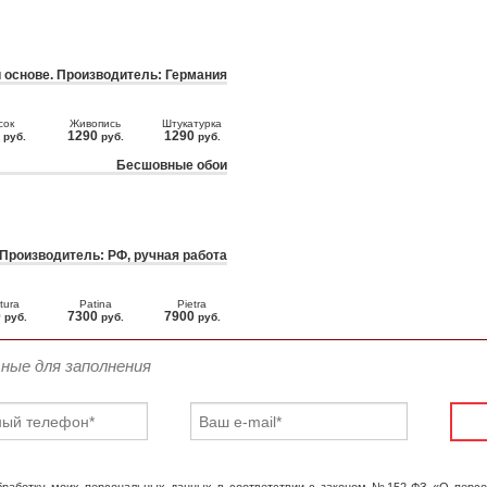
 основе. Производитель: Германия
сок
Живопись
Штукатурка
0
1290
1290
руб.
руб.
руб.
Бесшовные обои
 Производитель: РФ, ручная работа
tura
Patina
Pietra
0
7300
7900
руб.
руб.
руб.
ьные для заполнения