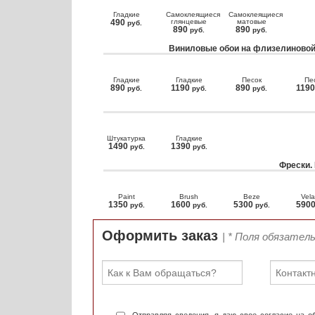
Гладкие
Самоклеящиеся
Самоклеящиеся
490
глянцевые
матовые
руб.
890
890
руб.
руб.
Виниловые обои на флизелиновой
Гладкие
Гладкие
Песок
Пе
890
1190
890
119
руб.
руб.
руб.
Штукатурка
Гладкие
1490
1390
руб.
руб.
Фрески.
Paint
Brush
Beze
Vela
1350
1600
5300
590
руб.
руб.
руб.
Оформить заказ
| * Поля обязател