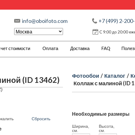
info@oboifoto.com
+7 (499) 2-200
С 9:00 до 20:00 е
чет стоимости
Оплата
Доставка
FAQ
Полез
Фотообои
/
Каталог
/
К
иной (ID 13462)
Коллаж с малиной (ID 1
Необходимые размеры
Сбросить
ркалить
Ширина,
Высота,
е
см.
см.