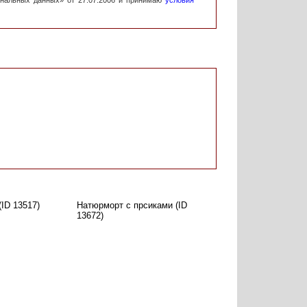
ональных данных» от 27.07.2006 и принимаю
условия
ID 13517)
Натюрморт с прсиками (ID
13672)