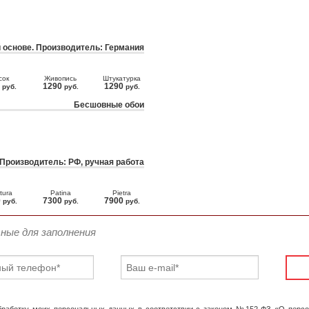
 основе. Производитель: Германия
сок
Живопись
Штукатурка
0
1290
1290
руб.
руб.
руб.
Бесшовные обои
 Производитель: РФ, ручная работа
tura
Patina
Pietra
0
7300
7900
руб.
руб.
руб.
ьные для заполнения