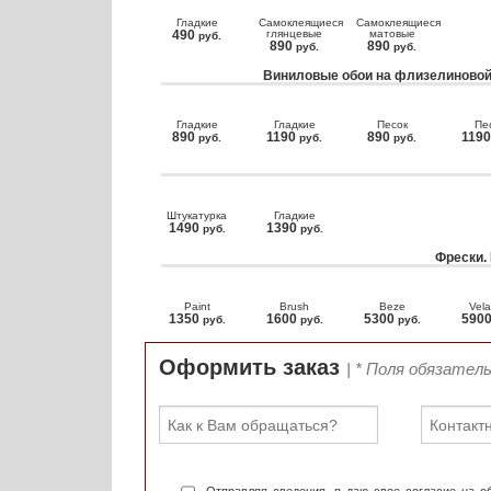
Гладкие
Самоклеящиеся
Самоклеящиеся
490
глянцевые
матовые
руб.
890
890
руб.
руб.
Виниловые обои на флизелиновой
Гладкие
Гладкие
Песок
Пе
890
1190
890
119
руб.
руб.
руб.
Штукатурка
Гладкие
1490
1390
руб.
руб.
Фрески.
Paint
Brush
Beze
Vela
1350
1600
5300
590
руб.
руб.
руб.
Оформить заказ
| * Поля обязател