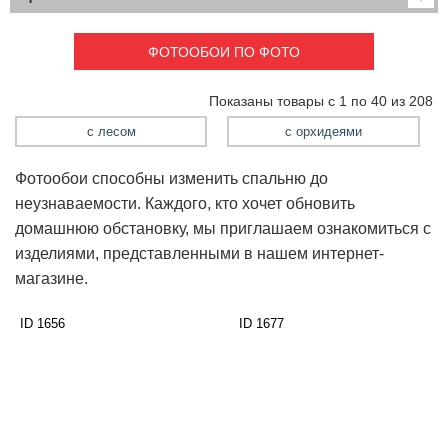
Детские
3D фотообои
Карты
Перспектива
ФОТООБОИ ПО ФОТО
Макро фото
Города
Текстуры и узоры
Абстракция
Показаны товары с 1 по 40 из 208
Этнические
Живопись
Природа
Моря и пляжи
с лесом
с орхидеями
Цветы и растения
Животный мир
Фотообои способны изменить спальню до
Спорт
Небо и космос
неузнаваемости. Каждого, кто хочет обновить
Еда и напитки
Архитектура
домашнюю обстановку, мы приглашаем ознакомиться с
Транспорт
Камин
изделиями, представленными в нашем интернет-
Фэнтези
Граффити
магазине.
Дорога
Панорамы
Ангелы
Нежность
ID 1656
ID 1677
Новый год