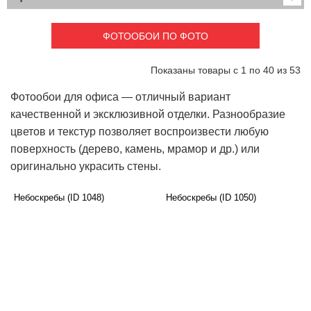
Детские
3D фотообои
Карты
Перспектива
ФОТООБОИ ПО ФОТО
Макро фото
Города
Текстуры и узоры
Абстракция
Показаны товары с 1 по 40 из 53
Этнические
Живопись
Природа
Моря и пляжи
Фотообои для офиса — отличный вариант
Цветы и растения
Животный мир
качественной и эксклюзивной отделки. Разнообразие
Спорт
Небо и космос
цветов и текстур позволяет воспроизвести любую
Еда и напитки
Архитектура
поверхность (дерево, камень, мрамор и др.) или
Транспорт
Камин
оригинально украсить стены.
Фэнтези
Граффити
Дорога
Панорамы
Небоскребы (ID 1048)
Небоскребы (ID 1050)
Ангелы
Нежность
Новый год