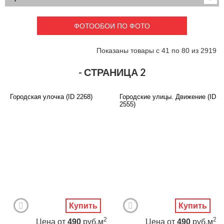
Детские
3D фотообои
Карты
Перспектива
ФОТООБОИ ПО ФОТО
Макро фото
Города
Текстуры и узоры
Абстракция
Показаны товары с 41 по 80 из 2919
Этнические
Живопись
Природа
Моря и пляжи
- СТРАНИЦА 2
Цветы и растения
Животный мир
Спорт
Небо и космос
Городская улочка (ID 2268)
Городские улицы. Движение (ID
Еда и напитки
Архитектура
2555)
Транспорт
Камин
Фэнтези
Граффити
Дорога
Панорамы
Ангелы
Нежность
Новый год
Купить
Купить
2
2
Цена
от
490
руб.м
Цена
от
490
руб.м