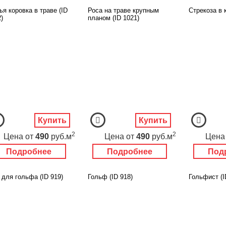
я коровка в траве (ID
Роса на траве крупным
Стрекоза в 
)
планом (ID 1021)
Купить
Купить
2
2
Цена
от
490
руб.м
Цена
от
490
руб.м
Цена
Подробнее
Подробнее
Под
 для гольфа (ID 919)
Гольф (ID 918)
Гольфист (I