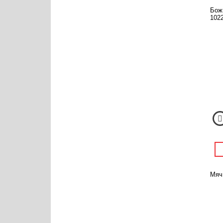
Божь
1022
Мяч