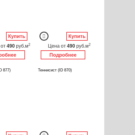
Купить
Купить
2
2
от
490
руб.м
Цена
от
490
руб.м
робнее
Подробнее
D 877)
Теннисист (ID 870)