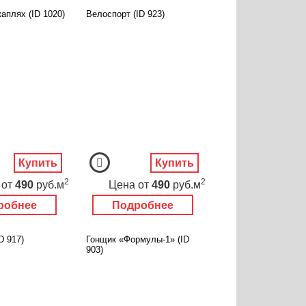
каплях (ID 1020)
Велоспорт (ID 923)
Купить
Купить
2
2
от
490
руб.м
Цена
от
490
руб.м
робнее
Подробнее
D 917)
Гонщик «Формулы-1» (ID
903)