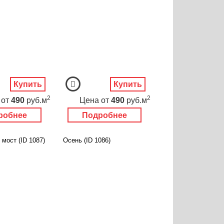
Купить
Купить
2
2
от
490
руб.м
Цена
от
490
руб.м
робнее
Подробнее
мост (ID 1087)
Осень (ID 1086)