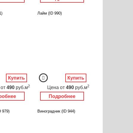
1)
Лайм (ID 990)
Купить
Купить
2
2
от
490
руб.м
Цена
от
490
руб.м
робнее
Подробнее
D 979)
Виноградник (ID 944)