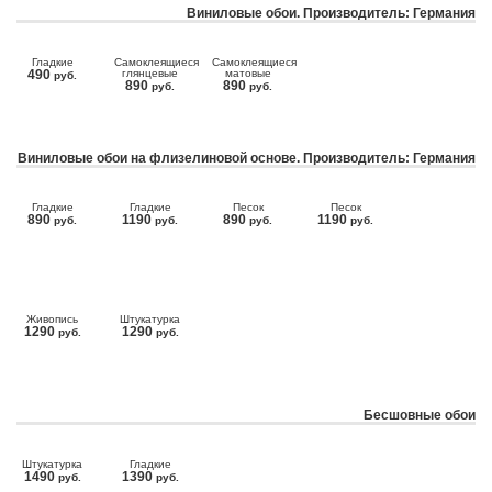
Виниловые обои. Производитель: Германия
Гладкие
Самоклеящиеся
Самоклеящиеся
490
глянцевые
матовые
руб.
890
890
руб.
руб.
Виниловые обои на флизелиновой основе. Производитель: Германия
Гладкие
Гладкие
Песок
Песок
890
1190
890
1190
руб.
руб.
руб.
руб.
Живопись
Штукатурка
1290
1290
руб.
руб.
Бесшовные обои
Штукатурка
Гладкие
1490
1390
руб.
руб.