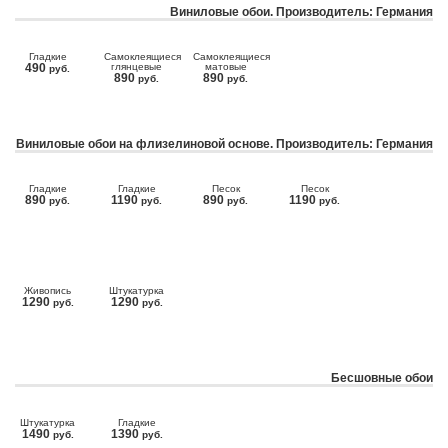
Виниловые обои. Производитель: Германия
Гладкие
Самоклеящиеся
Самоклеящиеся
490
глянцевые
матовые
руб.
890
890
руб.
руб.
Виниловые обои на флизелиновой основе. Производитель: Германия
Гладкие
Гладкие
Песок
Песок
890
1190
890
1190
руб.
руб.
руб.
руб.
Живопись
Штукатурка
1290
1290
руб.
руб.
Бесшовные обои
Штукатурка
Гладкие
1490
1390
руб.
руб.