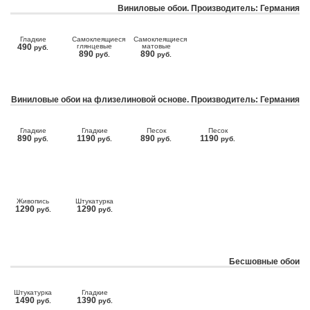
Виниловые обои. Производитель: Германия
Гладкие
Самоклеящиеся
Самоклеящиеся
490
глянцевые
матовые
руб.
890
890
руб.
руб.
Виниловые обои на флизелиновой основе. Производитель: Германия
Гладкие
Гладкие
Песок
Песок
890
1190
890
1190
руб.
руб.
руб.
руб.
Живопись
Штукатурка
1290
1290
руб.
руб.
Бесшовные обои
Штукатурка
Гладкие
1490
1390
руб.
руб.