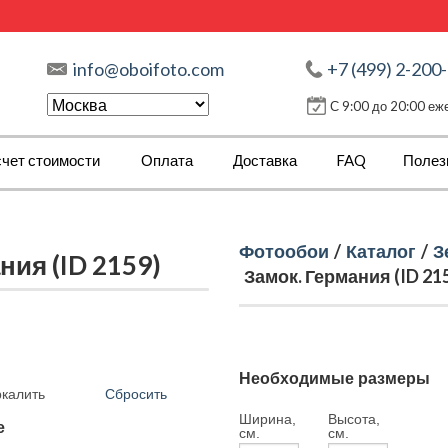
info@oboifoto.com
+7 (499) 2-200
С 9:00 до 20:00 е
чет стоимости
Оплата
Доставка
FAQ
Полез
Фотообои
/
Каталог
/
З
ия (ID 2159)
Замок. Германия (ID 21
Необходимые размеры
Сбросить
ркалить
Ширина,
Высота,
е
см.
см.