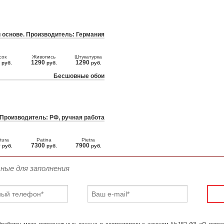
 основе. Производитель: Германия
сок
Живопись
Штукатурка
0
1290
1290
руб.
руб.
руб.
Бесшовные обои
 Производитель: РФ, ручная работа
tura
Patina
Pietra
0
7300
7900
руб.
руб.
руб.
ьные для заполнения