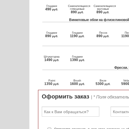
Гладкие
Самоклеящиеся
Самоклеящиеся
490
глянцевые
матовые
руб.
890
890
руб.
руб.
Виниловые обои на флизелиновой
Гладкие
Гладкие
Песок
Пе
890
1190
890
119
руб.
руб.
руб.
Штукатурка
Гладкие
1490
1390
руб.
руб.
Фрески.
Paint
Brush
Beze
Vela
1350
1600
5300
590
руб.
руб.
руб.
Оформить заказ
| * Поля обязател