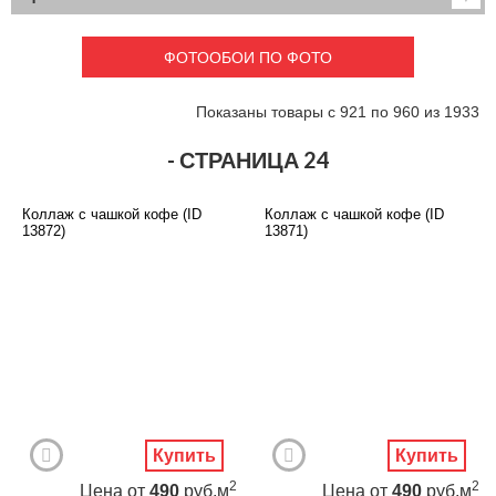
Детские
3D фотообои
Карты
Перспектива
ФОТООБОИ ПО ФОТО
Макро фото
Города
Текстуры и узоры
Абстракция
Показаны товары с 921 по 960 из 1933
Этнические
Живопись
Природа
Моря и пляжи
- СТРАНИЦА 24
Цветы и растения
Животный мир
Спорт
Небо и космос
Коллаж с чашкой кофе (ID
Коллаж с чашкой кофе (ID
Еда и напитки
Архитектура
13872)
13871)
Транспорт
Камин
Фэнтези
Граффити
Дорога
Панорамы
Ангелы
Нежность
Новый год
Купить
Купить
2
2
Цена
от
490
руб.м
Цена
от
490
руб.м