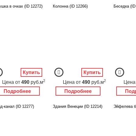
шка в очках (ID 12272)
Колонна (ID 12266)
Беседка (ID
Купить
Купить
2
2
Цена
от
490
руб.м
Цена
от
490
руб.м
Цена
Подробнее
Подробнее
Под
д-канал (ID 12277)
Здания Венеции (ID 12214)
Эйфелева б