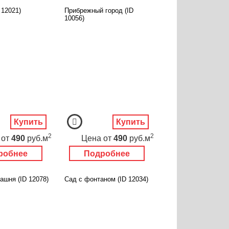
 12021)
Прибрежный город (ID
10056)
Купить
Купить
2
2
от
490
руб.м
Цена
от
490
руб.м
робнее
Подробнее
ашня (ID 12078)
Сад с фонтаном (ID 12034)