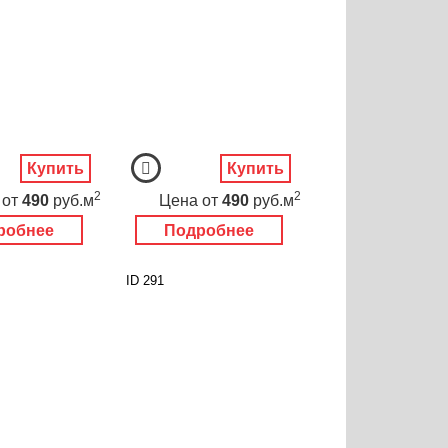
Купить
Купить
2
2
от
490
руб.м
Цена
от
490
руб.м
робнее
Подробнее
ID 291