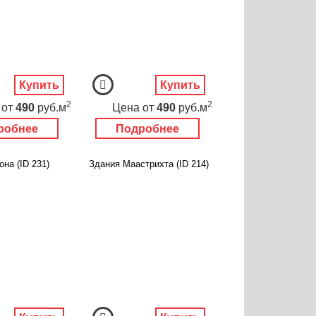
Купить
Купить
2
2
от
490
руб.м
Цена
от
490
руб.м
робнее
Подробнее
на (ID 231)
Здания Маастрихта (ID 214)