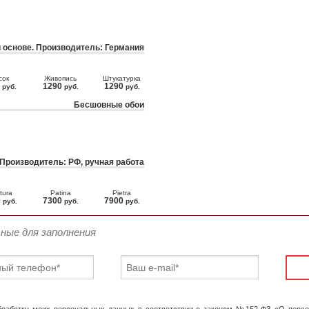
 основе. Производитель: Германия
сок
Живопись
Штукатурка
0
1290
1290
руб.
руб.
руб.
Бесшовные обои
 Производитель: РФ, ручная работа
tura
Patina
Pietra
0
7300
7900
руб.
руб.
руб.
ьные для заполнения