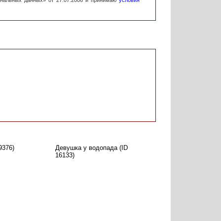
ональных данных» от 27.07.2006 и принимаю
условия
9376)
Девушка у водопада (ID
16133)