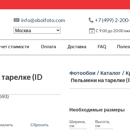
info@oboifoto.com
+7 (499) 2-200
С 9:00 до 20:00 е
чет стоимости
Оплата
Доставка
FAQ
Полез
Фотообои
/
Каталог
/
К
тарелке (ID
Пельмени на тарелке (I
Необходимые размеры
Ширина,
Высота,
Сбросить
ркалить
см.
см.