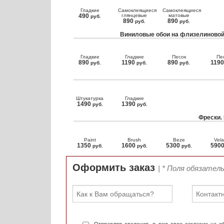
Гладкие
Самоклеящиеся
Самоклеящиеся
490
глянцевые
матовые
руб.
890
890
руб.
руб.
Виниловые обои на флизелиновой
Гладкие
Гладкие
Песок
Пе
890
1190
890
119
руб.
руб.
руб.
Штукатурка
Гладкие
1490
1390
руб.
руб.
Фрески.
Paint
Brush
Beze
Vela
1350
1600
5300
590
руб.
руб.
руб.
Оформить заказ
| * Поля обязател