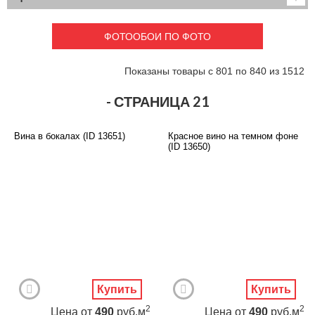
Детские
3D фотообои
Карты
Перспектива
ФОТООБОИ ПО ФОТО
Макро фото
Города
Текстуры и узоры
Абстракция
Показаны товары с 801 по 840 из 1512
Этнические
Живопись
Природа
Моря и пляжи
- СТРАНИЦА 21
Цветы и растения
Животный мир
Спорт
Небо и космос
Вина в бокалах (ID 13651)
Красное вино на темном фоне
Еда и напитки
Архитектура
(ID 13650)
Транспорт
Камин
Фэнтези
Граффити
Дорога
Панорамы
Ангелы
Нежность
Новый год
Купить
Купить
2
2
Цена
от
490
руб.м
Цена
от
490
руб.м