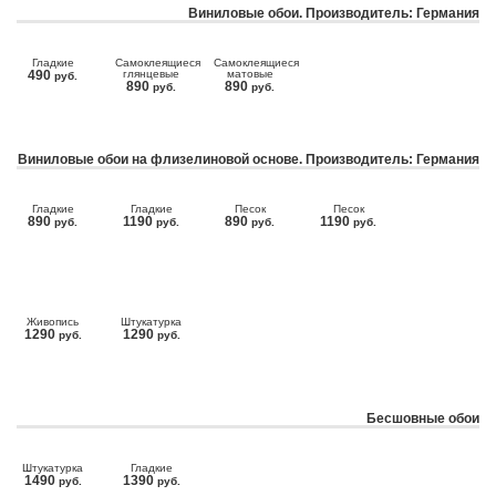
Виниловые обои. Производитель: Германия
Гладкие
Самоклеящиеся
Самоклеящиеся
490
глянцевые
матовые
руб.
890
890
руб.
руб.
Виниловые обои на флизелиновой основе. Производитель: Германия
Гладкие
Гладкие
Песок
Песок
890
1190
890
1190
руб.
руб.
руб.
руб.
Живопись
Штукатурка
1290
1290
руб.
руб.
Бесшовные обои
Штукатурка
Гладкие
1490
1390
руб.
руб.