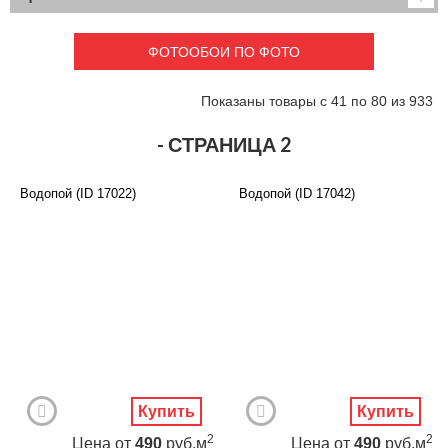
Детские
3D фотообои
Карты
Перспектива
ФОТООБОИ ПО ФОТО
Макро фото
Города
Текстуры и узоры
Абстракция
Показаны товары с 41 по 80 из 933
Этнические
Живопись
Природа
Моря и пляжи
- СТРАНИЦА 2
Цветы и растения
Животный мир
Спорт
Небо и космос
Водопой (ID 17022)
Водопой (ID 17042)
Еда и напитки
Архитектура
Транспорт
Камин
Фэнтези
Граффити
Дорога
Панорамы
Ангелы
Нежность
Новый год
Купить
Купить
2
2
Цена
от
490
руб.м
Цена
от
490
руб.м