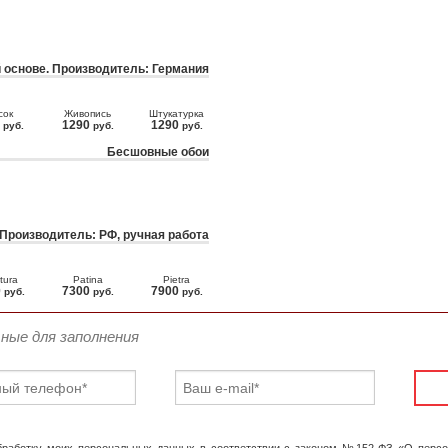
 основе. Производитель: Германия
сок
Живопись
Штукатурка
0
1290
1290
руб.
руб.
руб.
Бесшовные обои
 Производитель: РФ, ручная работа
tura
Patina
Pietra
0
7300
7900
руб.
руб.
руб.
ьные для заполнения