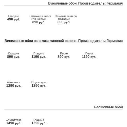
Виниловые обои. Производитель: Германия
Гладкие
Самоклеящиеся
Самоклеящиеся
490
глянцевые
матовые
руб.
890
890
руб.
руб.
Виниловые обои на флизелиновой основе. Производитель: Германия
Гладкие
Гладкие
Песок
Песок
890
1190
890
1190
руб.
руб.
руб.
руб.
Живопись
Штукатурка
1290
1290
руб.
руб.
Бесшовные обои
Штукатурка
Гладкие
1490
1390
руб.
руб.