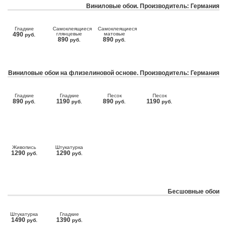
Виниловые обои. Производитель: Германия
Гладкие
Самоклеящиеся
Самоклеящиеся
490
глянцевые
матовые
руб.
890
890
руб.
руб.
Виниловые обои на флизелиновой основе. Производитель: Германия
Гладкие
Гладкие
Песок
Песок
890
1190
890
1190
руб.
руб.
руб.
руб.
Живопись
Штукатурка
1290
1290
руб.
руб.
Бесшовные обои
Штукатурка
Гладкие
1490
1390
руб.
руб.