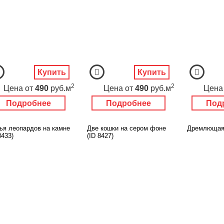
Купить
Купить
2
2
Цена
от
490
руб.м
Цена
от
490
руб.м
Цена
Подробнее
Подробнее
Под
ья леопардов на камне
Две кошки на сером фоне
Дремлющая 
8433)
(ID 8427)