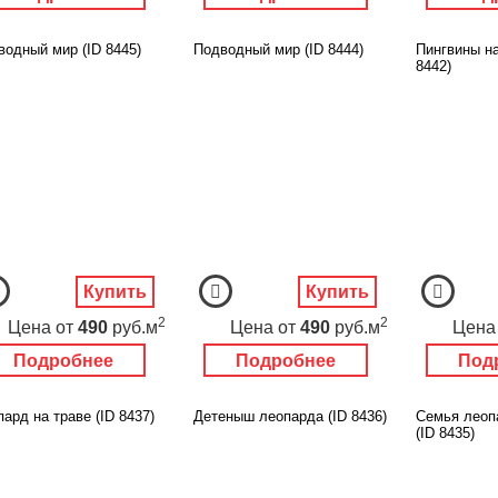
водный мир (ID 8445)
Подводный мир (ID 8444)
Пингвины на
8442)
Купить
Купить
2
2
Цена
от
490
руб.м
Цена
от
490
руб.м
Цена
Подробнее
Подробнее
Под
ард на траве (ID 8437)
Детеныш леопарда (ID 8436)
Семья леоп
(ID 8435)