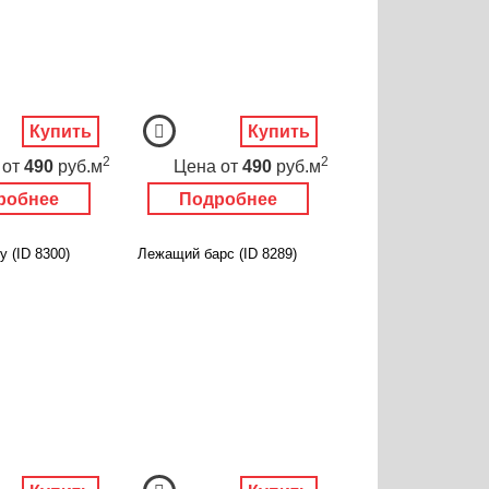
Купить
Купить
2
2
от
490
руб.м
Цена
от
490
руб.м
робнее
Подробнее
у (ID 8300)
Лежащий барс (ID 8289)