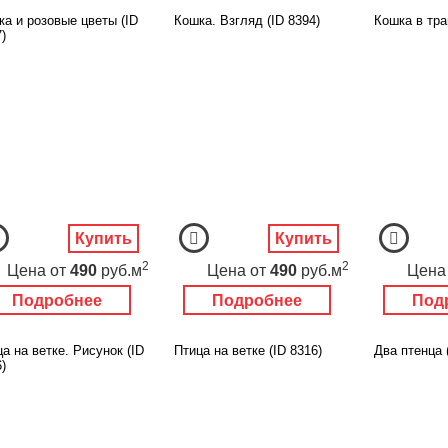
ка и розовые цветы (ID
Кошка. Взгляд (ID 8394)
Кошка в тра
)
Купить
Купить
2
2
Цена
от
490
руб.м
Цена
от
490
руб.м
Цена
Подробнее
Подробнее
Под
а на ветке. Рисунок (ID
Птица на ветке (ID 8316)
Два птенца 
)