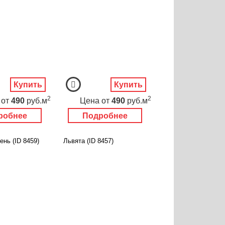
Купить
Купить
2
2
от
490
руб.м
Цена
от
490
руб.м
робнее
Подробнее
нь (ID 8459)
Львята (ID 8457)