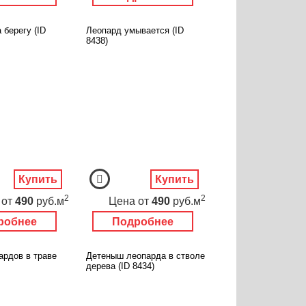
 берегу (ID
Леопард умывается (ID
8438)
Купить
Купить
2
2
от
490
руб.м
Цена
от
490
руб.м
робнее
Подробнее
ардов в траве
Детеныш леопарда в стволе
дерева (ID 8434)