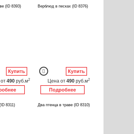
ве (ID 8393)
Верблюд в песках (ID 8376)
Купить
Купить
2
2
от
490
руб.м
Цена
от
490
руб.м
робнее
Подробнее
(ID 8311)
Два птенца в траве (ID 8310)