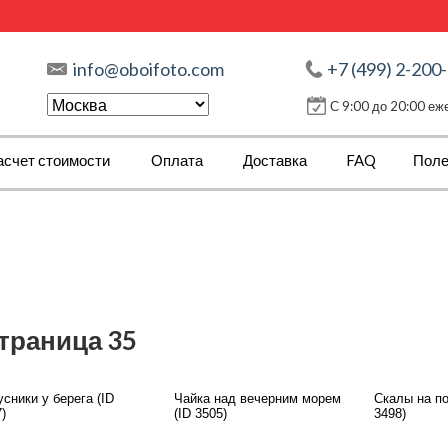
info@oboifoto.com
+7 (499) 2-200
С 9:00 до 20:00 е
асчет стоимости
Оплата
Доставка
FAQ
Поле
страница 35
сники у берега (ID
Чайка над вечерним морем
Скалы на по
)
(ID 3505)
3498)