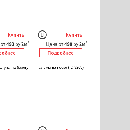
Купить
Купить
2
2
от
490
руб.м
Цена
от
490
руб.м
робнее
Подробнее
алуны на берегу
Пальмы на песке (ID 3269)