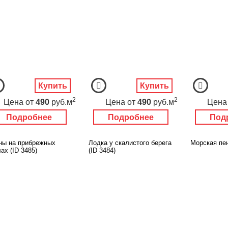
Купить
Купить
2
2
Цена
от
490
руб.м
Цена
от
490
руб.м
Цена
Подробнее
Подробнее
Под
ны на прибрежных
Лодка у скалистого берега
Морская пен
ах (ID 3485)
(ID 3484)