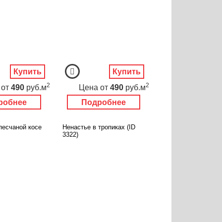
Купить
Купить
2
2
от
490
руб.м
Цена
от
490
руб.м
робнее
Подробнее
песчаной косе
Ненастье в тропиках (ID
3322)