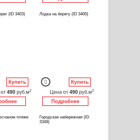
рег (ID 3403)
Лодка на берегу (ID 3400)
Купить
Купить
2
2
от
490
руб.м
Цена
от
490
руб.м
робнее
Подробнее
песчаном пляже
Городская набережная (ID
3349)