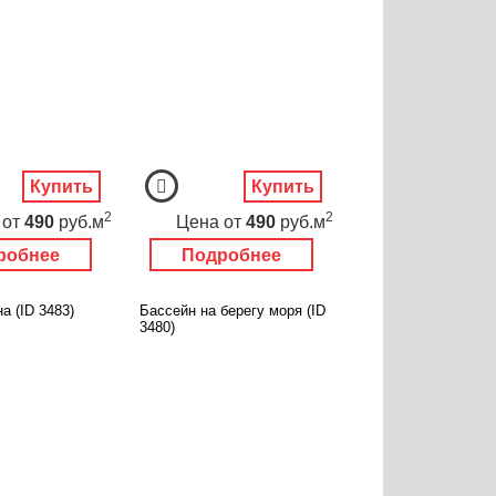
Купить
Купить
2
2
от
490
руб.м
Цена
от
490
руб.м
робнее
Подробнее
а (ID 3483)
Бассейн на берегу моря (ID
3480)