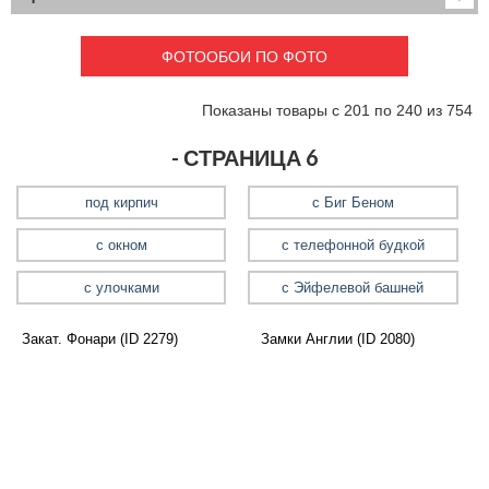
Детские
3D фотообои
Карты
Перспектива
ФОТООБОИ ПО ФОТО
Макро фото
Города
Текстуры и узоры
Абстракция
Показаны товары с 201 по 240 из 754
Этнические
Живопись
Природа
Моря и пляжи
- СТРАНИЦА 6
Цветы и растения
Животный мир
Спорт
Небо и космос
под кирпич
с Биг Беном
Еда и напитки
Архитектура
с окном
с телефонной будкой
Транспорт
Камин
Фэнтези
Граффити
с улочками
с Эйфелевой башней
Дорога
Панорамы
Ангелы
Нежность
Закат. Фонари (ID 2279)
Замки Англии (ID 2080)
Новый год