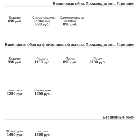
Виниловые обои. Производитель: Германия
Гладкие
Самоклеящиеся
Самоклеящиеся
490
глянцевые
матовые
руб.
890
890
руб.
руб.
Виниловые обои на флизелиновой основе. Производитель: Германия
Гладкие
Гладкие
Песок
Песок
890
1190
890
1190
руб.
руб.
руб.
руб.
Живопись
Штукатурка
1290
1290
руб.
руб.
Бесшовные обои
Штукатурка
Гладкие
1490
1390
руб.
руб.