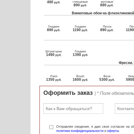
490
глянцевые
матовые
руб.
890
890
руб.
руб.
Виниловые обои на флизелиновой
Гладкие
Гладкие
Песок
Пе
890
1190
890
119
руб.
руб.
руб.
Штукатурка
Гладкие
1490
1390
руб.
руб.
Фрески.
Paint
Brush
Beze
Vela
1350
1600
5300
590
руб.
руб.
руб.
Оформить заказ
| * Поля обязател
Отправляя сведения, я даю свое согласие на 
политики конфиденциальности
и
оферты