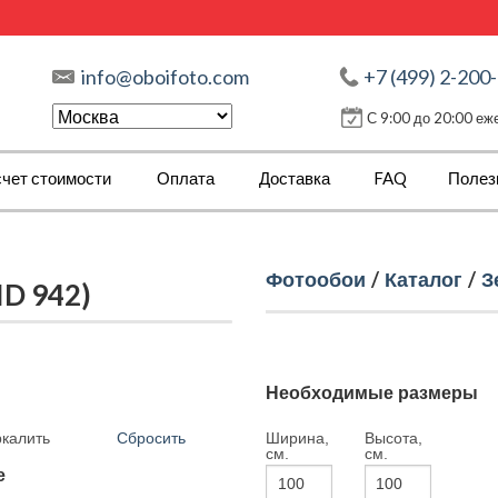
info@oboifoto.com
+7 (499) 2-200
С 9:00 до 20:00 е
чет стоимости
Оплата
Доставка
FAQ
Полез
Фотообои
/
Каталог
/
З
D 942)
Необходимые размеры
Сбросить
Ширина,
Высота,
ркалить
см.
см.
е