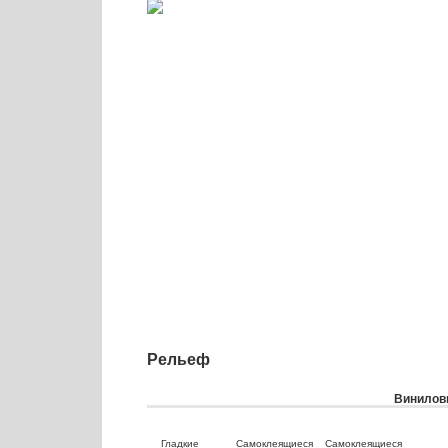
Рельеф
Виниловы
Гладкие
Самоклеящиеся
Самоклеящиеся