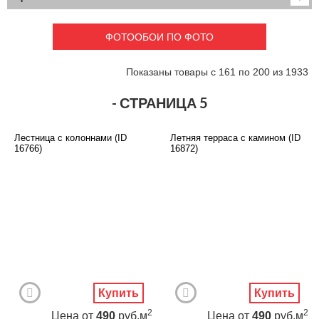
Детские
3D фотообои
Карты
Перспектива
ФОТООБОИ ПО ФОТО
Макро фото
Города
Текстуры и узоры
Абстракция
Показаны товары с 161 по 200 из 1933
Этнические
Живопись
Природа
Моря и пляжи
- СТРАНИЦА 5
Цветы и растения
Животный мир
Спорт
Небо и космос
Лестница с колоннами (ID
Летняя терраса с камином (ID
Еда и напитки
Архитектура
16766)
16872)
Транспорт
Камин
Фэнтези
Граффити
Дорога
Панорамы
Ангелы
Нежность
Новый год
Купить
Купить
2
2
Цена
от
490
руб.м
Цена
от
490
руб.м