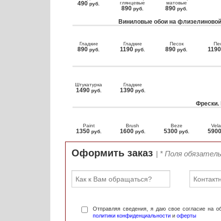
490
глянцевые
матовые
руб.
890
890
руб.
руб.
Виниловые обои на флизелиновой
Гладкие
Гладкие
Песок
Пе
890
1190
890
119
руб.
руб.
руб.
Штукатурка
Гладкие
1490
1390
руб.
руб.
Фрески.
Paint
Brush
Beze
Vela
1350
1600
5300
590
руб.
руб.
руб.
Оформить заказ
| * Поля обязател
Отправляя сведения, я даю свое согласие на 
политики конфиденциальности
и
оферты