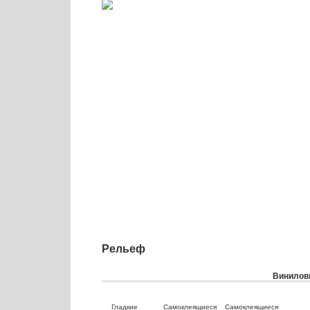
Рельеф
Виниловы
Гладкие
Самоклеящиеся
Самоклеящиеся