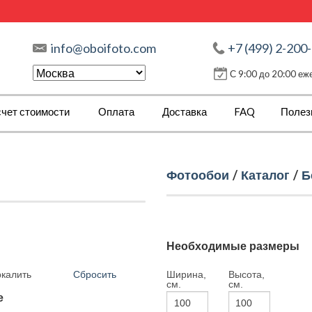
info@oboifoto.com
+7 (499) 2-200
С 9:00 до 20:00 е
чет стоимости
Оплата
Доставка
FAQ
Полез
Фотообои
/
Каталог
/
Б
Необходимые размеры
Сбросить
Ширина,
Высота,
ркалить
см.
см.
е