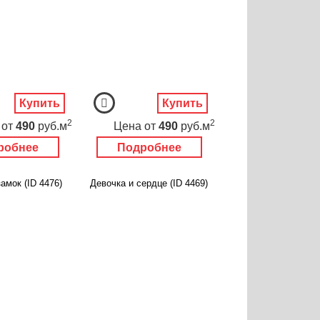
Купить
Купить
2
2
от
490
руб.м
Цена
от
490
руб.м
робнее
Подробнее
амок (ID 4476)
Девочка и сердце (ID 4469)