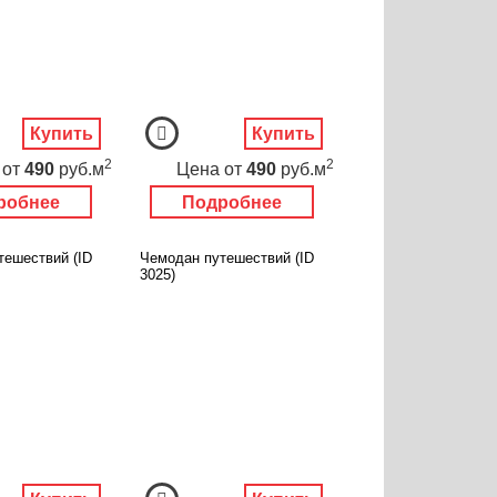
Купить
Купить
2
2
от
490
руб.м
Цена
от
490
руб.м
робнее
Подробнее
тешествий (ID
Чемодан путешествий (ID
3025)