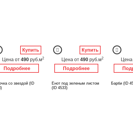
Купить
Купить
2
2
Цена
от
490
руб.м
Цена
от
490
руб.м
Цена
Подробнее
Подробнее
Под
чка со звездой (ID
Енот под зеленым листом
Барби (ID 4
)
(ID 4533)