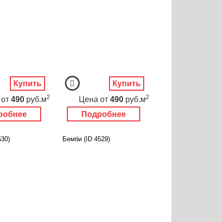
Купить
Купить
2
2
от
490
руб.м
Цена
от
490
руб.м
робнее
Подробнее
530)
Бемби (ID 4529)