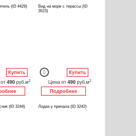
тель (ID 4429)
Вид на море с терассы (ID
3523)
Купить
Купить
2
2
от
490
руб.м
Цена
от
490
руб.м
робнее
Подробнее
ник (ID 3244)
Лодки у причала (ID 3242)