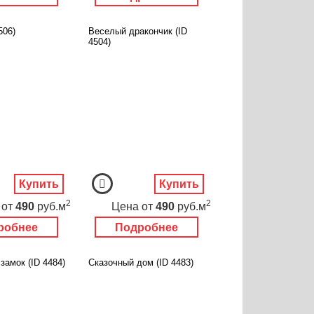
506)
Веселый дракончик (ID
4504)
Купить
Купить
2
2
от
490
руб.м
Цена
от
490
руб.м
робнее
Подробнее
амок (ID 4484)
Сказочный дом (ID 4483)