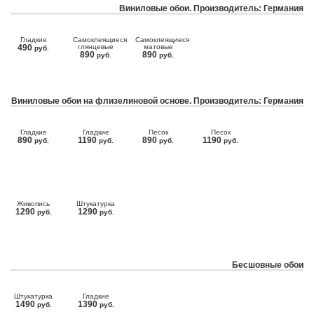
Виниловые обои. Производитель: Германия
Гладкие
Самоклеящиеся
Самоклеящиеся
490
глянцевые
матовые
руб.
890
890
руб.
руб.
Виниловые обои на флизелиновой основе. Производитель: Германия
Гладкие
Гладкие
Песок
Песок
890
1190
890
1190
руб.
руб.
руб.
руб.
Живопись
Штукатурка
1290
1290
руб.
руб.
Бесшовные обои
Штукатурка
Гладкие
1490
1390
руб.
руб.