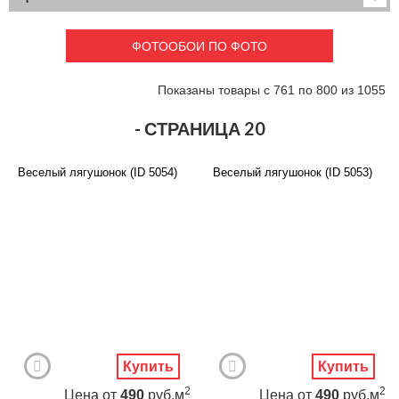
Детские
3D фотообои
Карты
Перспектива
ФОТООБОИ ПО ФОТО
Макро фото
Города
Текстуры и узоры
Абстракция
Показаны товары с 761 по 800 из 1055
Этнические
Живопись
Природа
Моря и пляжи
- СТРАНИЦА 20
Цветы и растения
Животный мир
Спорт
Небо и космос
Веселый лягушонок (ID 5054)
Веселый лягушонок (ID 5053)
Еда и напитки
Архитектура
Транспорт
Камин
Фэнтези
Граффити
Дорога
Панорамы
Ангелы
Нежность
Новый год
Купить
Купить
2
2
Цена
от
490
руб.м
Цена
от
490
руб.м