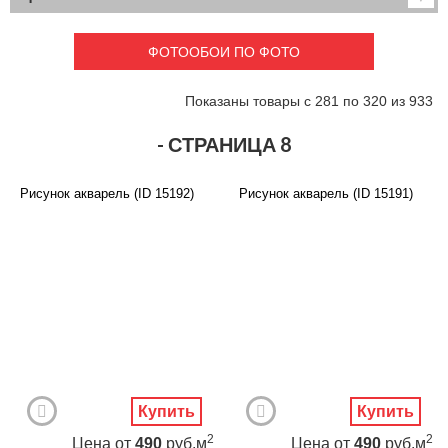
Детские
3D фотообои
Карты
Перспектива
ФОТООБОИ ПО ФОТО
Макро фото
Города
Текстуры и узоры
Абстракция
Показаны товары с 281 по 320 из 933
Этнические
Живопись
Природа
Моря и пляжи
- СТРАНИЦА 8
Цветы и растения
Животный мир
Спорт
Небо и космос
Рисунок акварель (ID 15192)
Рисунок акварель (ID 15191)
Еда и напитки
Архитектура
Транспорт
Камин
Фэнтези
Граффити
Дорога
Панорамы
Ангелы
Нежность
Новый год
Купить
Купить
2
2
Цена
от
490
руб.м
Цена
от
490
руб.м