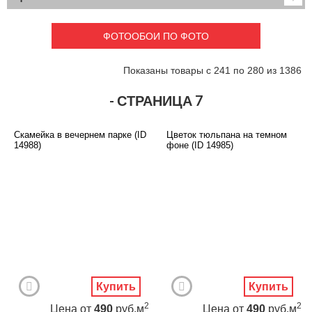
Детские
3D фотообои
Карты
Перспектива
ФОТООБОИ ПО ФОТО
Макро фото
Города
Текстуры и узоры
Абстракция
Показаны товары с 241 по 280 из 1386
Этнические
Живопись
Природа
Моря и пляжи
- СТРАНИЦА 7
Цветы и растения
Животный мир
Спорт
Небо и космос
Скамейка в вечернем парке (ID
Цветок тюльпана на темном
Еда и напитки
Архитектура
14988)
фоне (ID 14985)
Транспорт
Камин
Фэнтези
Граффити
Дорога
Панорамы
Ангелы
Нежность
Новый год
Купить
Купить
2
2
Цена
от
490
руб.м
Цена
от
490
руб.м